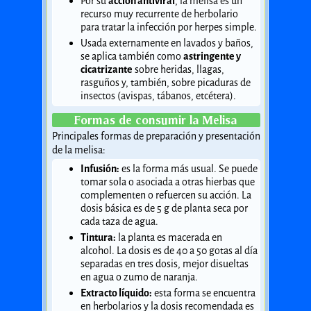
Por su
acción antiviral
, la melisa es un
recurso muy recurrente de herbolario
para tratar la infección por herpes simple.
Usada externamente en lavados y baños,
se aplica también como
astringente y
cicatrizante
sobre heridas, llagas,
rasguños y, también, sobre picaduras de
insectos (avispas, tábanos, etcétera).
Formas de consumir la Melisa
Principales formas de preparación y presentación
de la melisa:
Infusión:
es la forma más usual. Se puede
tomar sola o asociada a otras hierbas que
complementen o refuercen su acción. La
dosis básica es de 5 g de planta seca por
cada taza de agua.
Tintura:
la planta es macerada en
alcohol. La dosis es de 40 a 50 gotas al día
separadas en tres dosis, mejor disueltas
en agua o zumo de naranja.
Extracto líquido:
esta forma se encuentra
en herbolarios y la dosis recomendada es