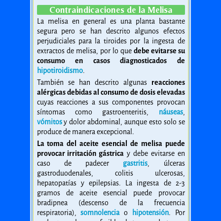
Contraindicaciones de la Melisa
La melisa en general es una planta bastante
segura pero se han descrito algunos efectos
perjudiciales para la tiroides por la ingesta de
extractos de melisa, por lo que
debe evitarse su
consumo en casos diagnosticados de
hipotiroidismo
.
También se han descrito algunas
reacciones
alérgicas debidas al consumo de dosis elevadas
cuyas reacciones a sus componentes provocan
síntomas como gastroenteritis,
náuseas
,
vómitos
y dolor abdominal, aunque esto solo se
produce de manera excepcional.
La toma del aceite esencial de melisa puede
provocar irritación gástrica
y debe evitarse en
caso de padecer
gastritis
, úlceras
gastroduodenales, colitis ulcerosas,
hepatopatías y epilepsias. La ingesta de 2-3
gramos de aceite esencial puede provocar
bradipnea (descenso de la frecuencia
respiratoria),
somnolencia
o
hipotensión
. Por