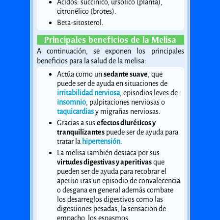
Ácidos: succínico, ursólico (planta),
citronélico (brotes).
Beta-sitosterol.
Principales beneficios de la Melisa
A continuación, se exponen los principales
beneficios para la salud de la melisa:
Actúa como un
sedante suave
, que
puede ser de ayuda en situaciones de
irritabilidad nerviosa
, episodios leves de
insomnio
, palpitaciones nerviosas o
taquicardias
y migrañas nerviosas.
Gracias a sus
efectos diuréticos y
tranquilizantes
puede ser de ayuda para
tratar la
hipertensión
.
La melisa también destaca por sus
virtudes digestivas y aperitivas
que
pueden ser de ayuda para recobrar el
apetito tras un episodio de convalecencia
o desgana en general además combate
los desarreglos digestivos como las
digestiones pesadas, la sensación de
empacho, los espasmos