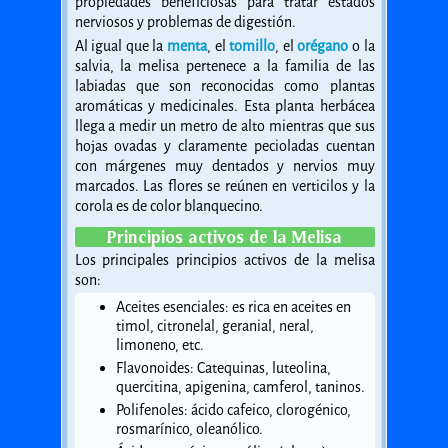
propiedades beneficiosas para tratar estados
nerviosos y problemas de digestión.
Al igual que la
menta
, el
tomillo
, el
orégano
o la
salvia, la melisa pertenece a la familia de las
labiadas que son reconocidas como plantas
aromáticas y medicinales. Esta planta herbácea
llega a medir un metro de alto mientras que sus
hojas ovadas y claramente pecioladas cuentan
con márgenes muy dentados y nervios muy
marcados. Las flores se reúnen en verticilos y la
corola es de color blanquecino.
Principios activos de la Melisa
Los principales principios activos de la melisa
son:
Aceites esenciales: es rica en aceites en
timol, citronelal, geranial, neral,
limoneno, etc.
Flavonoides: Catequinas, luteolina,
quercitina, apigenina, camferol, taninos.
Polifenoles: ácido cafeico, clorogénico,
rosmarínico, oleanólico.