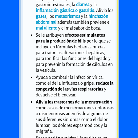
gastrointestinales, la
diarrea
y la
inflamación gástrica o gastritis
. Alivia los
gases
, los
meteorismos
y la
hinchazón
abdominal
además también previene el
mal aliento
y el mal sabor de boca.
Se le atribuyen
efectos estimulantes
para la producción de bilis
por lo que se
incluye en fórmulas herbarias mixtas
para tratar las alteraciones hepáticas,
para tonificar las funciones del hígado y
para prevenir la formación de cálculos en
la vesícula.
Ayuda a combatir la infección vírica,
como el de la influenza o gripe,
reduce la
congestión de las vías respiratorias
y
devuelve el bienestar.
Alivia los trastornos de la menstruación
como casos de menstruaciones dolorosas
o dismenorreas además de algunos de
sus diferentes síntomas como el dolor
lumbar, los dolores espasmódicos y la
migraña.