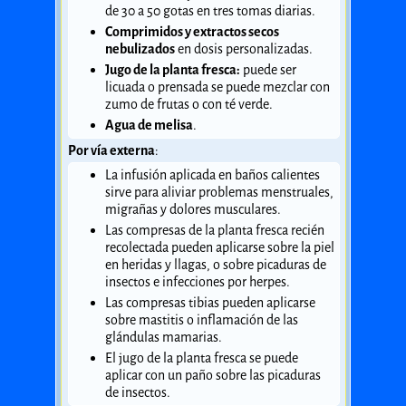
de 30 a 50 gotas en tres tomas diarias.
Comprimidos y extractos secos
nebulizados
en dosis personalizadas.
Jugo de la planta fresca:
puede ser
licuada o prensada se puede mezclar con
zumo de frutas o con té verde.
Agua de melisa
.
Por vía externa
:
La infusión aplicada en baños calientes
sirve para aliviar problemas menstruales,
migrañas y dolores musculares.
Las compresas de la planta fresca recién
recolectada pueden aplicarse sobre la piel
en heridas y llagas, o sobre picaduras de
insectos e infecciones por herpes.
Las compresas tibias pueden aplicarse
sobre mastitis o inflamación de las
glándulas mamarias.
El jugo de la planta fresca se puede
aplicar con un paño sobre las picaduras
de insectos.