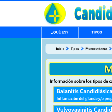
¿QUÉ ES?
TIPOS
Inicio
Tipos
Mucocutáneas
M
Información sobre los tipos de c
Balanitis Candidiásic
Inflamación del glande y/o pre
Vulvovaginitis Candid