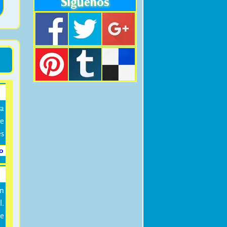
Síguenos
ra
re
es
fo
un
l.
e