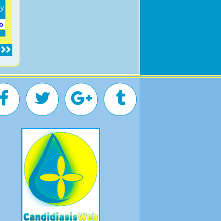
 y
fo
s