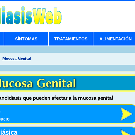
SÍNTOMAS
TRATAMIENTOS
ALIMENTACIÓN
Mucosa Genital
ucosa Genital
andidiasis que pueden afectar a la mucosa genital
a
pucio
iásica