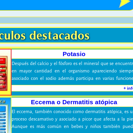
culos destacados
Potasio
Después del calcio y el fósforo es el mineral que se encuent
en mayor cantidad en el organismo apareciendo siemp
asociado con el sodio además participa en varias funcion
celulares y regula el balance de agua del organismo.
+ in
Eccema o Dermatitis atópica
El eccema, también conocido como dermatitis atópica, es 
proceso descamativo y asociado a picor que afecta a la pie
Aunque es más común en bebes y niños también pued