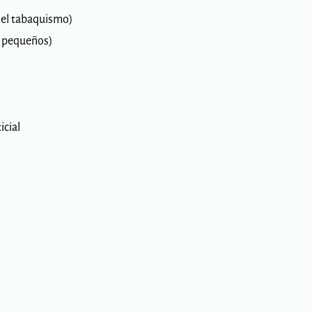
el tabaquismo)
s pequeños)
cial