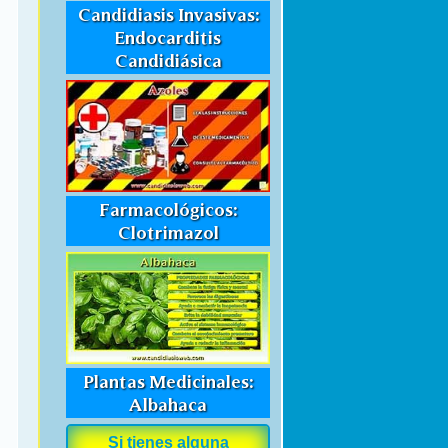
Candidiasis Invasivas:
Endocarditis
Candidiásica
Farmacológicos:
Clotrimazol
Plantas Medicinales:
Albahaca
Si tienes alguna