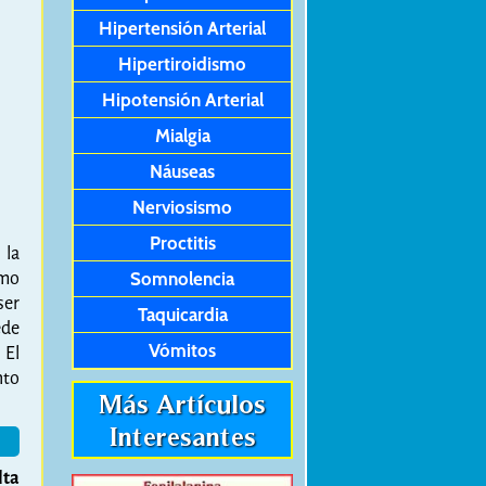
Hipertensión Arterial
Hipertiroidismo
Hipotensión Arterial
Mialgia
Náuseas
Nerviosismo
Proctitis
 la
omo
Somnolencia
ser
Taquicardia
ede
Vómitos
 El
nto
Más Artículos
Interesantes
lta