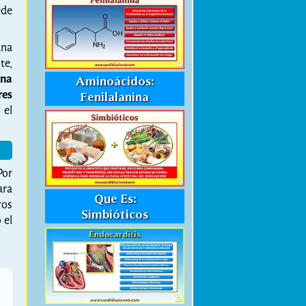
ede
una
te,
una
Aminoácidos:
res
Fenilalanina
 el
Por
ara
Que Es:
ros
Simbióticos
 el