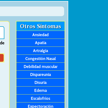
Otros Síntomas
Ansiedad
 de
Apatía
Artralgia
Congestión Nasal
Debilidad muscular
Dispareunia
Disuria
Edema
Escalofríos
Expectoración