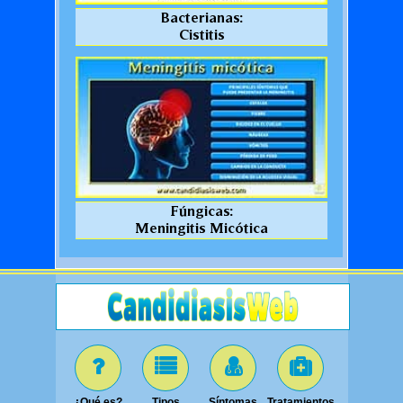
Bacterianas:
Cistitis
Fúngicas:
Meningitis Micótica
¿Qué es?
Tipos
Síntomas
Tratamientos