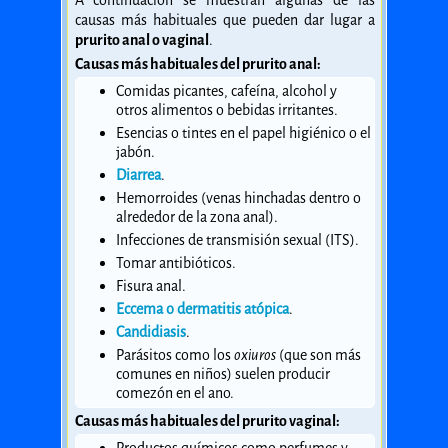
A continuación se muestran algunas de las
causas más habituales que pueden dar lugar a
prurito anal o vaginal
.
Causas más habituales del prurito anal:
Comidas picantes, cafeína, alcohol y
otros alimentos o bebidas irritantes.
Esencias o tintes en el papel higiénico o el
jabón.
Diarrea
.
Hemorroides (venas hinchadas dentro o
alrededor de la zona anal).
Infecciones de transmisión sexual (ITS).
Tomar antibióticos.
Fisura anal.
Eccema o dermatitis atópica
.
Candidiasis
.
Parásitos como los
oxiuros
(que son más
comunes en niños) suelen producir
comezón en el ano.
Causas más habituales del prurito vaginal: