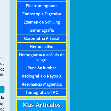
Electromiograma
Endoscopia Digestiva
Examen de Schilling
Gammagrafía
Gasometría Arterial
Hemocultivo
Hemograma o análisis de
na.
sangre
eda
Punción lumbar
 de
ido
Radiografía o Rayos X
Resonancia Magnética
Tomografía o TAC
 la
 un
Más Artículos
 de