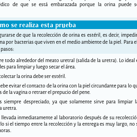
édico de que se está embarazada porque la orina puede s
mo se realiza esta prueba
rarse de que la recolección de orina es estéril, es decir, impedir
a por bacterias que viven en el medio ambiente de la piel. Para el
 pasos:
re todo alrededor del meato uretral (salida de la uretra). Lo ideal 
es para limpiar y luego secar el área.
colectar la orina debe ser estéril.
be evitar el contacto de la orina con la piel circundante para lo q
s de la vagina o retraer el prepucio del pene.
s siempre despreciado, ya que solamente sirve para limpiar l
 uretra.
 llevada inmediatamente al laboratorio después de su recolecció
o si el tiempo entre la recolección y la entrega es muy largo, no 
horas.