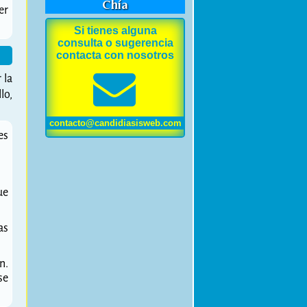
Chía
er
Si tienes alguna
consulta o sugerencia
contacta con nosotros
 la
lo,
contacto@candidiasisweb.com
es
ue
as
n.
se