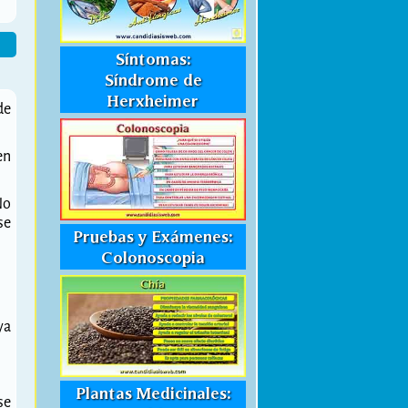
Síntomas:
Síndrome de
Herxheimer
de
en
No
se
Pruebas y Exámenes:
Colonoscopia
ya
Plantas Medicinales:
se