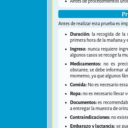
Antes de procedimientos urol
Pr
Antes de realizar esta prueba es im
Duración:
la recogida de la 
primera hora de la mañana y e
Ingreso:
nunca requiere ingr
algunos casos se recoge la m
Medicamentos:
no es preci
obstante, se debe informar 
momento, ya que algunos fárma
Comida:
No es necesario esta
Ropa:
no es necesario llevar v
Documentos:
es recomendable 
a entregar la muestra de orin
Contraindicaciones:
no exist
Embarazo y lactancia:
se pue