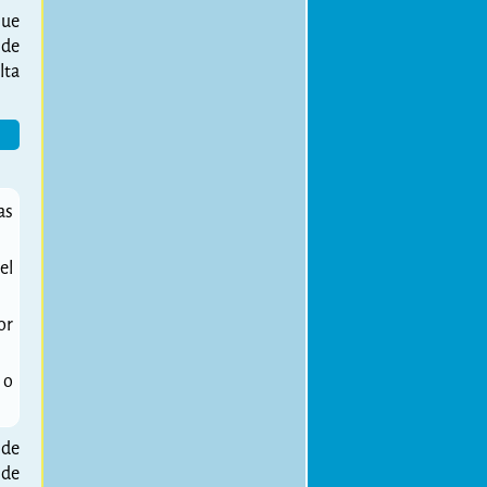
que
 de
lta
as
el
or
 o
 de
 de