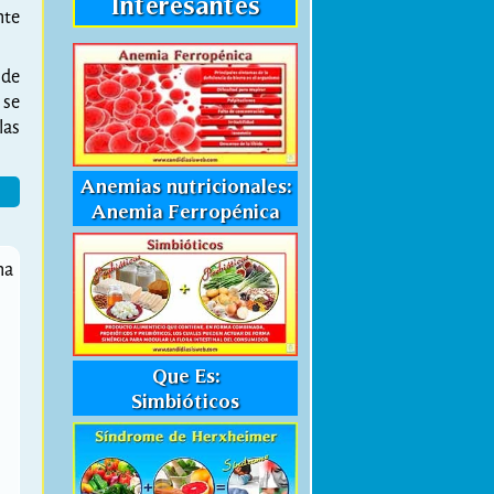
Interesantes
nte
 de
 se
las
Anemias nutricionales:
Anemia Ferropénica
na
Que Es:
Simbióticos