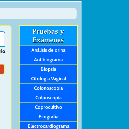
Pruebas y
Exámenes
Análisis de orina
rio
Antibiograma
Biopsia
Citología Vaginal
Colonoscopia
Colposcopia
Coprocultivo
Ecografía
Electrocardiograma