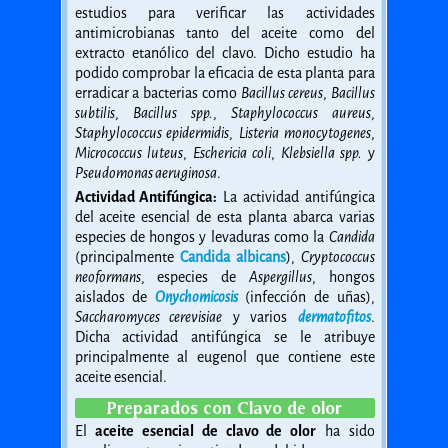
estudios para verificar las actividades
antimicrobianas tanto del aceite como del
extracto etanólico del clavo. Dicho estudio ha
podido comprobar la eficacia de esta planta para
erradicar a bacterias como
Bacillus cereus
,
Bacillus
subtilis
,
Bacillus spp.
,
Staphylococcus aureus
,
Staphylococcus epidermidis
,
Listeria monocytogenes
,
Micrococcus luteus
,
Eschericia coli
,
Klebsiella spp.
y
Pseudomonas aeruginosa
.
Actividad Antifúngica:
La actividad antifúngica
del aceite esencial de esta planta abarca varias
especies de hongos y levaduras como la
Candida
(principalmente
Candida albicans
),
Cryptococcus
neoformans
, especies de
Aspergillus
, hongos
aislados de
Onychomicosis
(infección de uñas),
Saccharomyces cerevisiae
y varios
dermatofitos
.
Dicha actividad antifúngica se le atribuye
principalmente al eugenol que contiene este
aceite esencial.
Preparados con Clavo de olor
El
aceite esencial de clavo de olor
ha sido