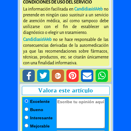
CONDICIONES DE USO DEL SERVICIO
La información facilitada en
CandidiasisWeb
no
pretende en ningún caso sustituir a un servicio
de atención médica, así como tampoco debe
utilizarse con el fin de establecer un
diagnóstico o elegir un tratamiento.
CandidiasisWeb
no se hace responsable de las
consecuencias derivadas de la automedicación
ya que las recomendaciones sobre fármacos,
técnicas, productos, etc. se citarán únicamente
con una finalidad informativa.
Valora este artículo
Excelente
Bueno
Interesante
Mejorable