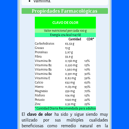
Vainillina.
Propiedades Farmacológicas
CLAVO DE OLOR
Valor nutricional por cada 100 g
Energía 274 kcal 1147 kJ
Cantidad
CDR*
Carbohidratos
65,53 g
Grasas
13 g
Proteínas
5,97 g
Fibra
33,9 g
Vitamina B1
0,158 mg
12%
Vitamina B2
0,220 mg
15%
Vitamina B3
1,560 mg
10%
Vitamina B6
0,391 mg
30%
Vitamina E
8,82 mg
59%
Calcio
632 mg
63%
Hierro
11,83 mg
95%
Magnesio
259 mg
70%
Fósforo
104 mg
15%
Potasio
1020 mg
22%
Zinc
2,32 mg
23%
* Cantidad Diaria Recomendada para adultos
El
clavo de olor
ha sido y sigue siendo muy
utilizado por sus múltiples cualidades
beneficiosas como remedio natural en la