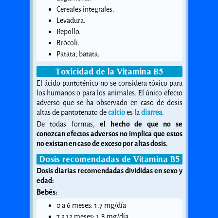
Cereales integrales.
Levadura.
Repollo.
Brócoli.
Patata, batata.
Toxicidad de la Vitamina B5
El ácido pantoténico no se considera tóxico para
los humanos o para los animales. El único efecto
adverso que se ha observado en caso de dosis
altas de pantotenato de
calcio
es la
diarrea
.
De todas formas,
el hecho de que no se
conozcan efectos adversos no implica que estos
no existan en caso de exceso por altas dosis.
Dosis recomendadas de Vitamina B5
Dosis diarias recomendadas divididas en sexo y
edad:
Bebés:
0 a 6 meses: 1.7 mg/día
7 a 12 meses: 1.8 mg/día