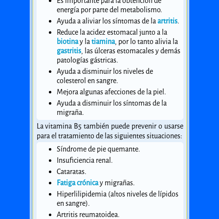
Es importante para la obtención de
energía por parte del metabolismo.
Ayuda a aliviar los síntomas de la
artritis
.
Reduce la acidez estomacal junto a la
biotina
y la
tiamina
, por lo tanto alivia la
gastritis
, las úlceras estomacales y demás
patologías gástricas.
Ayuda a disminuir los niveles de
colesterol en sangre.
Mejora algunas afecciones de la piel.
Ayuda a disminuir los síntomas de la
migraña.
La vitamina B5 también puede prevenir o usarse
para el tratamiento de las siguientes situaciones:
Síndrome de pie quemante.
Insuficiencia renal.
Cataratas.
Fatiga crónica
y migrañas.
Hiperlilipidemia (altos niveles de lípidos
en sangre).
Artritis reumatoidea.