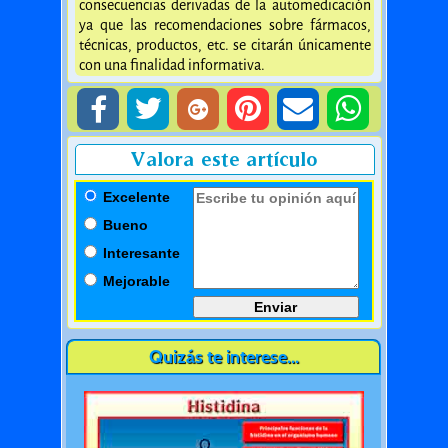
consecuencias derivadas de la automedicación
ya que las recomendaciones sobre fármacos,
técnicas, productos, etc. se citarán únicamente
con una finalidad informativa.
Valora este artículo
Excelente
Bueno
Interesante
Mejorable
Quizás te interese...