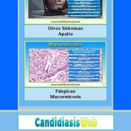
Otros Síntomas:
Apatía
Fúngicas:
Mucormicosis