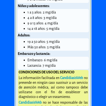
Niños y adolescentes:
1 a 3 años: 2 mg/día
4 a 8 años: 3 mg/día
9 a 13 años: 4 mg/día
14 a 18 años: 5 mg/día
Adultos:
19 a 50 años: 5 mg/día
Más 50 años: 5 mg/día
Embarazo y lactancia:
Embarazo: 6 mg/día
Lactancia: 7 mg/día
CONDICIONES DE USO DEL SERVICIO
La información facilitada en
CandidiasisWeb
no
pretende en ningún caso sustituir a un servicio
de atención médica, así como tampoco debe
utilizarse con el fin de establecer un
diagnóstico o elegir un tratamiento.
CandidiasisWeb
no se hace responsable de las