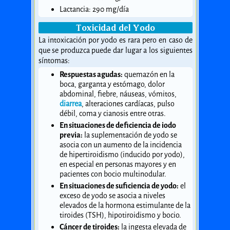
Lactancia: 290 mg/día
Toxicidad del Yodo
La intoxicación por yodo es rara pero en caso de
que se produzca puede dar lugar a los siguientes
síntomas:
Respuestas agudas:
quemazón en la
boca, garganta y estómago, dolor
abdominal, fiebre, náuseas, vómitos,
diarrea
, alteraciones cardíacas, pulso
débil, coma y cianosis entre otras.
En situaciones de deficiencia de iodo
previa:
la suplementación de yodo se
asocia con un aumento de la incidencia
de hipertiroidismo (inducido por yodo),
en especial en personas mayores y en
pacientes con bocio multinodular.
En situaciones de suficiencia de yodo:
el
exceso de yodo se asocia a niveles
elevados de la hormona estimulante de la
tiroides (TSH), hipotiroidismo y bocio.
Cáncer de tiroides:
la ingesta elevada de