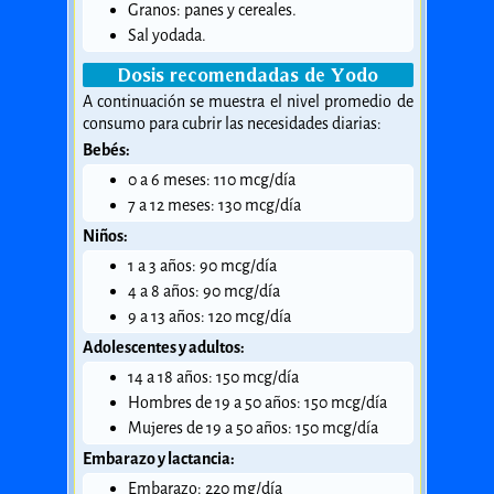
Granos: panes y cereales.
Sal yodada.
Dosis recomendadas de Yodo
A continuación se muestra el nivel promedio de
consumo para cubrir las necesidades diarias:
Bebés:
0 a 6 meses: 110 mcg/día
7 a 12 meses: 130 mcg/día
Niños:
1 a 3 años: 90 mcg/día
4 a 8 años: 90 mcg/día
9 a 13 años: 120 mcg/día
Adolescentes y adultos:
14 a 18 años: 150 mcg/día
Hombres de 19 a 50 años: 150 mcg/día
Mujeres de 19 a 50 años: 150 mcg/día
Embarazo y lactancia:
Embarazo: 220 mg/día