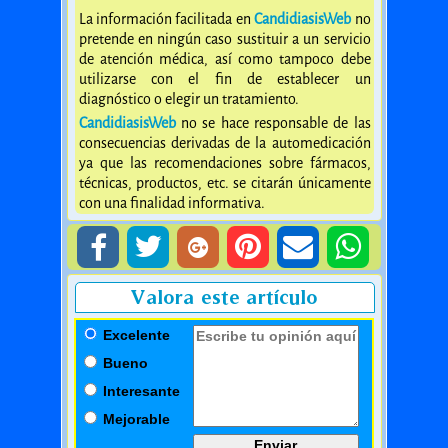
La información facilitada en
CandidiasisWeb
no
pretende en ningún caso sustituir a un servicio
de atención médica, así como tampoco debe
utilizarse con el fin de establecer un
diagnóstico o elegir un tratamiento.
CandidiasisWeb
no se hace responsable de las
consecuencias derivadas de la automedicación
ya que las recomendaciones sobre fármacos,
técnicas, productos, etc. se citarán únicamente
con una finalidad informativa.
Valora este artículo
Excelente
Bueno
Interesante
Mejorable