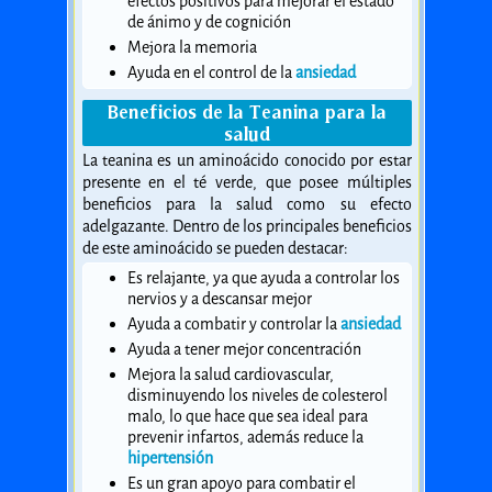
efectos positivos para mejorar el estado
de ánimo y de cognición
Mejora la memoria
Ayuda en el control de la
ansiedad
Beneficios de la Teanina para la
salud
La teanina es un aminoácido conocido por estar
presente en el té verde, que posee múltiples
beneficios para la salud como su efecto
adelgazante. Dentro de los principales beneficios
de este aminoácido se pueden destacar:
Es relajante, ya que ayuda a controlar los
nervios y a descansar mejor
Ayuda a combatir y controlar la
ansiedad
Ayuda a tener mejor concentración
Mejora la salud cardiovascular,
disminuyendo los niveles de colesterol
malo, lo que hace que sea ideal para
prevenir infartos, además reduce la
hipertensión
Es un gran apoyo para combatir el