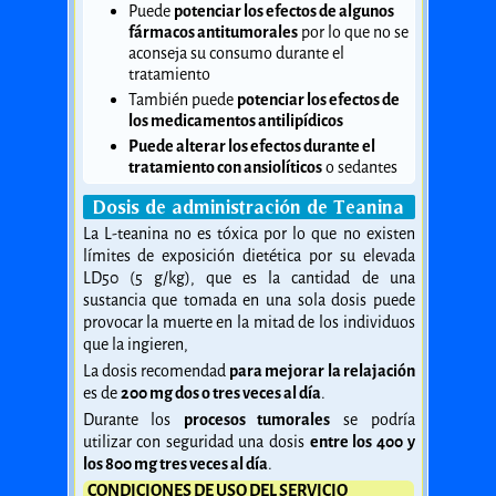
Puede
potenciar los efectos de algunos
fármacos antitumorales
por lo que no se
aconseja su consumo durante el
tratamiento
También puede
potenciar los efectos de
los medicamentos antilipídicos
Puede alterar los efectos durante el
tratamiento con ansiolíticos
o sedantes
Dosis de administración de Teanina
La L-teanina no es tóxica por lo que no existen
límites de exposición dietética por su elevada
LD50 (5 g/kg), que es la cantidad de una
sustancia que tomada en una sola dosis puede
provocar la muerte en la mitad de los individuos
que la ingieren,
La dosis recomendad
para mejorar la relajación
es de
200 mg dos o tres veces al día
.
Durante los
procesos tumorales
se podría
utilizar con seguridad una dosis
entre los 400 y
los 800 mg tres veces al día
.
CONDICIONES DE USO DEL SERVICIO