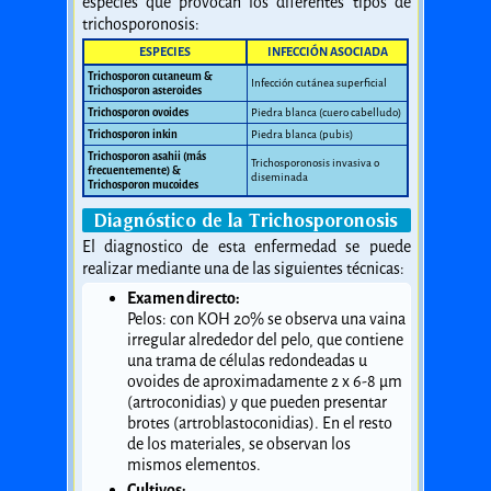
especies que provocan los diferentes tipos de
trichosporonosis:
ESPECIES
INFECCIÓN ASOCIADA
Trichosporon cutaneum &
Infección cutánea superficial
Trichosporon asteroides
Trichosporon ovoides
Piedra blanca (cuero cabelludo)
Trichosporon inkin
Piedra blanca (pubis)
Trichosporon asahii (más
Trichosporonosis invasiva o
frecuentemente) &
diseminada
Trichosporon mucoides
Diagnóstico de la Trichosporonosis
El diagnostico de esta enfermedad se puede
realizar mediante una de las siguientes técnicas:
Examen directo:
Pelos: con KOH 20% se observa una vaina
irregular alrededor del pelo, que contiene
una trama de células redondeadas u
ovoides de aproximadamente 2 x 6-8 µm
(artroconidias) y que pueden presentar
brotes (artroblastoconidias). En el resto
de los materiales, se observan los
mismos elementos.
Cultivos: