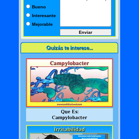
Bueno
Interesante
Mejorable
Quizás te interese...
Que Es:
Campylobacter