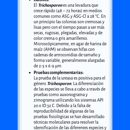
El
Trichosporon
es una levadura que
crece rápido (48 – 72 horas) en medios
comunes como ASG y ASG-Cl a 28 °C. En
un principio las colonias son cremosas y
lisas pero con el tiempo pasan a ser más
secas, rugosas, plegadas, elevadas y de
color crema o gris amarillento.
Microscópicamente, en agar de harina de
maíz (AHM) se observan hifas con
cadenas de artroconidias de tamaño y
forma variable, generalmente alargadas
de 2-3 x 6-9 µm.
Pruebas complementarias:
La prueba de la ureasa es positiva para el
género
Trichosporon
. La diferenciación
de las especies se lleva a cabo a través de
pruebas como auxonograma y
zimograma utilizando los sistemas API
20 o ID 32 C. Debido a la falta de
reproducibilidad de algunas de las
pruebas fisiológicas se han desarrollado
técnicas moleculares para resolver la
identificación de las diferentes especies y