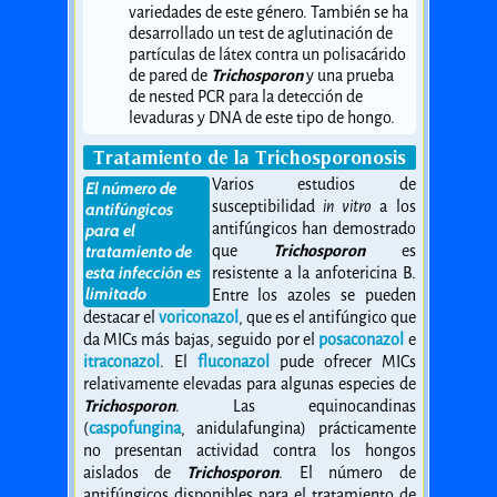
variedades de este género. También se ha
desarrollado un test de aglutinación de
partículas de látex contra un polisacárido
de pared de
Trichosporon
y una prueba
de nested PCR para la detección de
levaduras y DNA de este tipo de hongo.
Tratamiento de la Trichosporonosis
Varios estudios de
El número de
susceptibilidad
in vitro
a los
antifúngicos
antifúngicos han demostrado
para el
que
Trichosporon
es
tratamiento de
esta infección es
resistente a la anfotericina B.
limitado
Entre los azoles se pueden
destacar el
voriconazol
, que es el antifúngico que
da MICs más bajas, seguido por el
posaconazol
e
itraconazol
. El
fluconazol
pude ofrecer MICs
relativamente elevadas para algunas especies de
Trichosporon
. Las equinocandinas
(
caspofungina
, anidulafungina) prácticamente
no presentan actividad contra los hongos
aislados de
Trichosporon
. El número de
antifúngicos disponibles para el tratamiento de