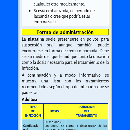
cualquier otro medicamento.
Si está embarazada, en periodo de
lactancia o cree que podría estar
embarazada.
Forma de administración
La
nistatina
suele presentarse en polvos para
suspensión oral aunque también puede
encontrarse en forma de crema o pomada. Debe
ser su médico el que le indique tanto la duración
como la dosis necesaria para el tratamiento de la
infección.
A continuación y a modo informativo, se
muestra una lista con los tratamientos
recomendados según el tipo de infección que se
padezca:
Adultos:
TIPO
DURACIÓN
DE
DOSIS
DEL
INFECCIÓN
TRATAMIENTO
De 250.000 a
Candidiasis
500.000 UI (de
Hasta la desaparición de los
oral
2,5 a 5 ml) cada
síntomas.