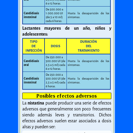
6 o 12 horas.
De 500.000 a
Candidiasis
1.000.000 UI
Hasta la desaparición de los
intestinal
(de 5 a 10 ml)
síntomas.
cada 6 horas.
Lactantes mayores de un año, niños y
adolescentes:
TIPO
DURACIÓN
DE
DOSIS
DEL
INFECCIÓN
TRATAMIENTO
De 250.000 a
Candidiasis
500.000 UI (de
Hasta la desaparición de los
oral
2,5 a 5 ml) cada
síntomas.
6 o 12 horas.
De 250.000 a
Candidiasis
500.000 UI (de
Hasta la desaparición de los
intestinal
2,5 a 5 ml) cada
síntomas.
6 horas.
Posibles efectos adversos
La
nistatina
puede producir una serie de efectos
adversos que generalmente son poco frecuentes
siendo además leves y transitorios. Dichos
efectos adversos suelen estar asociados a dosis
altas y pueden ser: