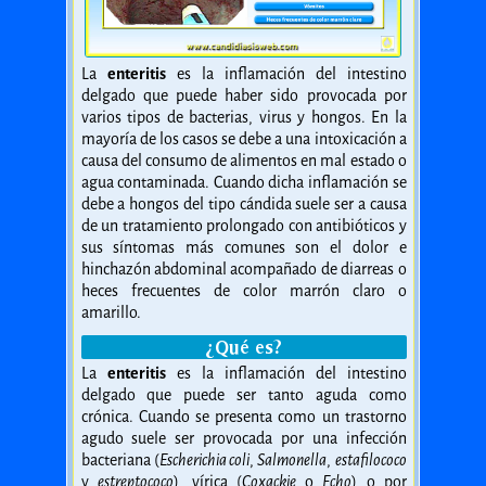
La
enteritis
es la inflamación del intestino
delgado que puede haber sido provocada por
varios tipos de bacterias, virus y hongos. En la
mayoría de los casos se debe a una intoxicación a
causa del consumo de alimentos en mal estado o
agua contaminada. Cuando dicha inflamación se
debe a hongos del tipo cándida suele ser a causa
de un tratamiento prolongado con antibióticos y
sus síntomas más comunes son el dolor e
hinchazón abdominal acompañado de diarreas o
heces frecuentes de color marrón claro o
amarillo.
¿Qué es?
La
enteritis
es la inflamación del intestino
delgado que puede ser tanto aguda como
crónica. Cuando se presenta como un trastorno
agudo suele ser provocada por una infección
bacteriana (
Escherichia coli
,
Salmonella
,
estafilococo
y
estreptococo
), vírica (
Coxackie
o
Echo
) o por