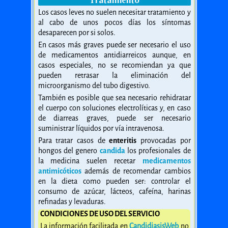
Los casos leves no suelen necesitar tratamiento y
al cabo de unos pocos días los síntomas
desaparecen por si solos.
En casos más graves puede ser necesario el uso
de medicamentos antidiarreicos aunque, en
casos especiales, no se recomiendan ya que
pueden retrasar la eliminación del
microorganismo del tubo digestivo.
También es posible que sea necesario rehidratar
el cuerpo con soluciones electrolíticas y, en caso
de diarreas graves, puede ser necesario
suministrar líquidos por vía intravenosa.
Para tratar casos de
enteritis
provocadas por
hongos del genero
candida
los profesionales de
la medicina suelen recetar
medicamentos
antimicóticos
además de recomendar cambios
en la dieta como pueden ser: controlar el
consumo de azúcar, lácteos, cafeína, harinas
refinadas y levaduras.
CONDICIONES DE USO DEL SERVICIO
La información facilitada en
CandidiasisWeb
no