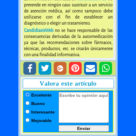
pretende en ningún caso sustituir a un servicio
de atención médica, así como tampoco debe
utilizarse con el fin de establecer un
diagnóstico o elegir un tratamiento.
CandidiasisWeb
no se hace responsable de las
consecuencias derivadas de la automedicación
ya que las recomendaciones sobre fármacos,
técnicas, productos, etc. se citarán únicamente
con una finalidad informativa.
Valora este artículo
Excelente
Bueno
Interesante
Mejorable