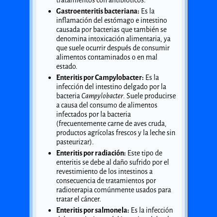
tratamientos con antibióticos.
Gastroenteritis bacteriana:
Es la
inflamación del estómago e intestino
causada por bacterias que también se
denomina intoxicación alimentaria, ya
que suele ocurrir después de consumir
alimentos contaminados o en mal
estado.
Enteritis por Campylobacter:
Es la
infección del intestino delgado por la
bacteria
Campylobacter
. Suele producirse
a causa del consumo de alimentos
infectados por la bacteria
(frecuentemente carne de aves cruda,
productos agrícolas frescos y la leche sin
pasteurizar).
Enteritis por radiación:
Este tipo de
enteritis se debe al daño sufrido por el
revestimiento de los intestinos a
consecuencia de tratamientos por
radioterapia comúnmente usados para
tratar el cáncer.
Enteritis por salmonela:
Es la infección