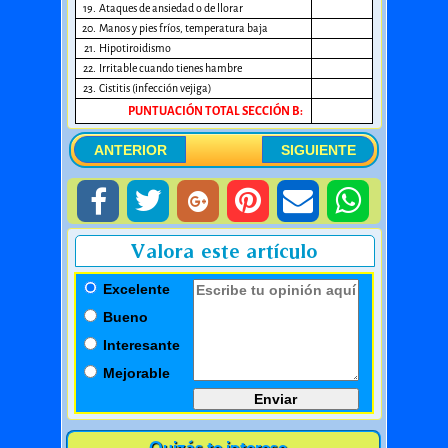
19.
Ataques de ansiedad o de llorar
20.
Manos y pies fríos, temperatura baja
21.
Hipotiroidismo
22.
Irritable cuando tienes hambre
23.
Cistitis (infección vejiga)
PUNTUACIÓN TOTAL SECCIÓN B:
ANTERIOR
SIGUIENTE
Valora este artículo
Excelente
Bueno
Interesante
Mejorable