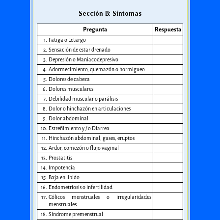
Sección B: Síntomas
Pregunta
Respuesta
1.
Fatiga o Letargo
2.
Sensación de estar drenado
3.
Depresión o Maniacodepresivo
4.
Adormecimiento, quemazón o hormigueo
5.
Dolores de cabeza
6.
Dolores musculares
7.
Debilidad muscular o parálisis
8.
Dolor o hinchazón en articulaciones
9.
Dolor abdominal
10.
Estreñimiento y / o Diarrea
11.
Hinchazón abdominal, gases, eruptos
12.
Ardor, comezón o flujo vaginal
13.
Prostatitis
14.
Impotencia
15.
Baja en libido
16.
Endometriosis o infertilidad
17.
Cólicos menstruales o irregularidades
menstruales
18.
Síndrome premenstrual